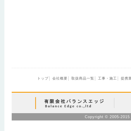
当社運営 Online Shop セキュリティ
買得価格！！
☆液晶付ダブルレンズドライブレコーダー FS
無くなり次第終了で販売中！
トップ
│
会社概要
│
取扱商品一覧
│
工事・施工
│
提携
Copyright © 2005-2015 