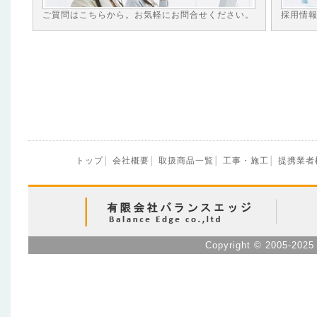
2024年11月
ご質問はこちらから。お気軽にお問合せください。
採用情
当社運営
Online Shop セキュリティ王
に
ール！開催中！お買得商品満載！
2024年9月
当社運営
Online Shop セキュリティ王
に
ムセール！開催中！お買得商品満載！
2024年8月
☆お盆期間中の休業日のお知らせ☆
誠に勝手ながら 8月10日(土)～8月18
トップ
│
会社概要
│
取扱商品一覧
│
工事・施工
│
提携業者
日となります。期間中問合せへの返答、
りますのでご了承下さい。
2024年3月
☆☆ 営業時間変更（臨時）のお知らせ 
Copyright © 2005-2025 
ジをご愛顧頂きありがとうございます。
誠に勝手ながら社内研修の為、
3月22日
間変更とさせて頂きます。