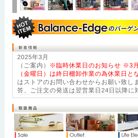
2025年3月
（ご案内）
※臨時休業日のお知らせ
※3
（金曜日）は終日棚卸作業の為休業日と
はストアのお問い合わせからお願い致し
答、ご注文の発送は翌営業日24日以降に
2025年2月
当社運営
Online Shop セキュリティ王
に
セール!!☆個数限定で開催中！お買得商
2025年2月
当社運営
セキュリティ王 ヤフー店
にて 