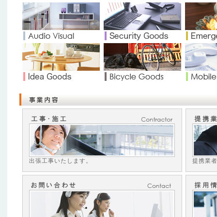
定で開催中！お買得商品満載！早い者勝
2025年1月
当社運営「セキュリティ王 amazon店
ール！実施中！
← ☆バーゲンセールペ
第終了の個数限定セール！お買得商品満
2025年1月
新年明けましておめでとうございます。 
ッジへのご愛顧よろしくお願い申し上げ
本日より通常営業していますので休業中の各当
文分は随時発送しております。
2024年12月
今年も当社サービスをご利用頂き誠にあり
出張工事いたします。
提携業
に勝手ながら、12月28日(土)～1月5日
なります。 期間中のお問合せへの返答へ
にはご対応出来ませんのでご了承下さい